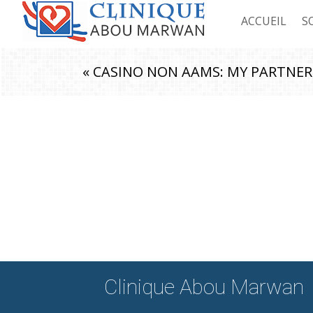
ACCUEIL
S
C
« CASINO NON AAMS: MY PARTNER 
C
C
C
Clinique Abou Marwan