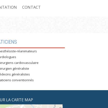
NTATION
CONTACT
ASSURÉS CNAS
TICIENS
esthésiste-réanimateurs
 ASSURÉS CASNOS
rdiologues
 NON ASSURÉS
irurgiens cardiovasculaire
irurgien généraliste
RE CONVENTIONNÉ : MUTEG
decins généralistes
aticiens conventionnés
E CONVENTIONNÉ : UNIVERSITÉ
E CONVENTIONNÉ : AIR ALGÉRIE
SUR LA CARTE MAP