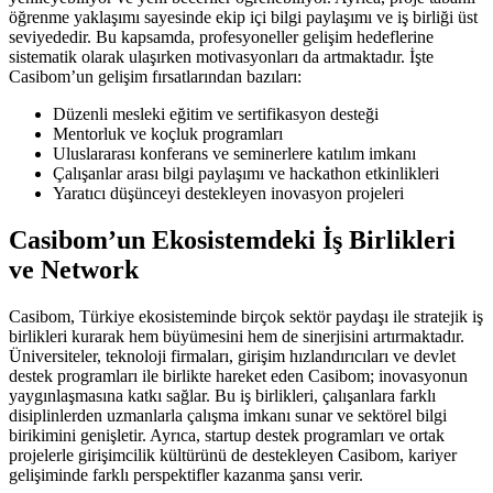
öğrenme yaklaşımı sayesinde ekip içi bilgi paylaşımı ve iş birliği üst
seviyededir. Bu kapsamda, profesyoneller gelişim hedeflerine
sistematik olarak ulaşırken motivasyonları da artmaktadır. İşte
Casibom’un gelişim fırsatlarından bazıları:
Düzenli mesleki eğitim ve sertifikasyon desteği
Mentorluk ve koçluk programları
Uluslararası konferans ve seminerlere katılım imkanı
Çalışanlar arası bilgi paylaşımı ve hackathon etkinlikleri
Yaratıcı düşünceyi destekleyen inovasyon projeleri
Casibom’un Ekosistemdeki İş Birlikleri
ve Network
Casibom, Türkiye ekosisteminde birçok sektör paydaşı ile stratejik iş
birlikleri kurarak hem büyümesini hem de sinerjisini artırmaktadır.
Üniversiteler, teknoloji firmaları, girişim hızlandırıcıları ve devlet
destek programları ile birlikte hareket eden Casibom; inovasyonun
yaygınlaşmasına katkı sağlar. Bu iş birlikleri, çalışanlara farklı
disiplinlerden uzmanlarla çalışma imkanı sunar ve sektörel bilgi
birikimini genişletir. Ayrıca, startup destek programları ve ortak
projelerle girişimcilik kültürünü de destekleyen Casibom, kariyer
gelişiminde farklı perspektifler kazanma şansı verir.