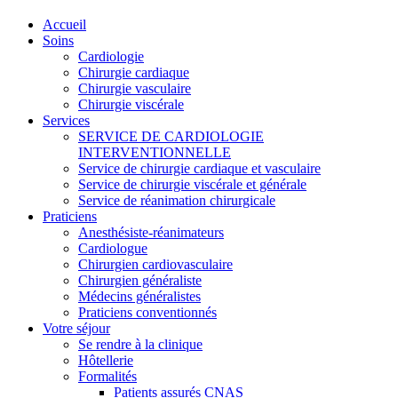
Accueil
Soins
Cardiologie
Chirurgie cardiaque
Chirurgie vasculaire
Chirurgie viscérale
Services
SERVICE DE CARDIOLOGIE
INTERVENTIONNELLE
Service de chirurgie cardiaque et vasculaire
Service de chirurgie viscérale et générale
Service de réanimation chirurgicale
Praticiens
Anesthésiste-réanimateurs
Cardiologue
Chirurgien cardiovasculaire
Chirurgien généraliste
Médecins généralistes
Praticiens conventionnés
Votre séjour
Se rendre à la clinique
Hôtellerie
Formalités
Patients assurés CNAS