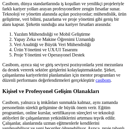
Casibom, dünya standartlarında iş koşulları ve yenilikçi projeleriyle
farklı kariyer yolları arayan profesyonellere zengin fırsatlar sunar.
Teknoloji ve yönetim alanında açılan pozisyonlar; mühendislik, ürün
geliştirme, veri bilimi, pazarlama ve proje yönetimi gibi geniş bir
alanı kapsar. Şirketin sunduğu ana kariyer fırsatları arasında:
Yazılım Mühendisliği ve Mobil Geliştirme
Yapay Zeka ve Makine Öğrenimi Uzmanlığı
Veri Analitiği ve Büyük Veri Mühendisliği
Ürün Yönetimi ve UX/UI Tasarımı
Proje Yönetimi ve Operasyonel Destek
Casibom, ayrıca staj ve giriş seviyesi pozisyonlarla yeni mezunlara
da destek vererek sektöre girişlerini kolaylaştırmaktadır. Şirket,
çalışanlarına kariyerlerini planlamaları için mentor programları ve
düzenli performans değerlendirmeleri gerçekleştirir
casibom
.
Kişisel ve Profesyonel Gelişim Olanakları
Casibom, yalnızca iş imkânları sunmakla kalmaz, aynı zamanda
personelinin sürekli gelişimine de büyük önem verir. Eğitim
programları, online kurslar, sertifikasyon süreçleri ve teknoloji
atölyeleri ile çalışanlarının yetkinliklerini artırması teşvik edilir.
Çalışanlar, alanlarında uzman eğitmenlerle kendilerini
yenileyebiliyor ve yeni beceriler öğrenebiliyor. Ayrıca, proje tabanlı