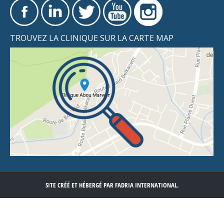
TROUVEZ LA CLINIQUE SUR LA CARTE MAP
SITE CRÉÉ ET HÉBERGÉ PAR FADRIA INTERNATIONAL.