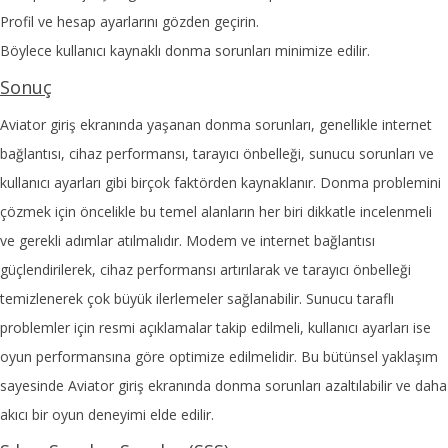
Profil ve hesap ayarlarını gözden geçirin.
Böylece kullanıcı kaynaklı donma sorunları minimize edilir.
Sonuç
Aviator giriş ekranında yaşanan donma sorunları, genellikle internet
bağlantısı, cihaz performansı, tarayıcı önbelleği, sunucu sorunları ve
kullanıcı ayarları gibi birçok faktörden kaynaklanır. Donma problemini
çözmek için öncelikle bu temel alanların her biri dikkatle incelenmeli
ve gerekli adımlar atılmalıdır. Modem ve internet bağlantısı
güçlendirilerek, cihaz performansı artırılarak ve tarayıcı önbelleği
temizlenerek çok büyük ilerlemeler sağlanabilir. Sunucu taraflı
problemler için resmi açıklamalar takip edilmeli, kullanıcı ayarları ise
oyun performansına göre optimize edilmelidir. Bu bütünsel yaklaşım
sayesinde Aviator giriş ekranında donma sorunları azaltılabilir ve daha
akıcı bir oyun deneyimi elde edilir.