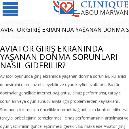
AVIATOR GIRIŞ EKRANINDA YAŞANAN DONMA SO
AVIATOR GIRIŞ EKRANINDA
YAŞANAN DONMA SORUNLARI
NASIL GIDERILIR?
Aviator oyununda giriş ekranında yaşanan donma sorunları, kullanıcı
deneyimini olumsuz etkileyebilir ve oyun keyfini azaltabilir. Bu tür
donmalar genellikle internet bağlantısı, cihaz performansı, tarayıcı
sorunları veya oyun sunucularıyla ilgili problemlerden kaynaklanır.
Sorunun çözümü için öncelikle internet bağlantısının kontrol edilmesi,
tarayıcı önbelleğinin temizlenmesi, cihaz performansının artırılması ve
oyun yazılımının güncelleştirilmesi gerekir. Bu makalede Aviator giriş