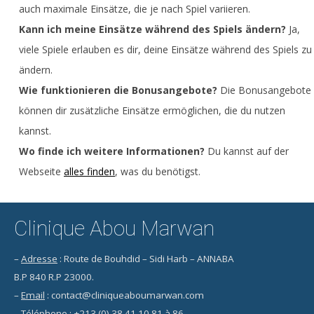
auch maximale Einsätze, die je nach Spiel variieren.
Kann ich meine Einsätze während des Spiels ändern?
Ja,
viele Spiele erlauben es dir, deine Einsätze während des Spiels zu
ändern.
Wie funktionieren die Bonusangebote?
Die Bonusangebote
können dir zusätzliche Einsätze ermöglichen, die du nutzen
kannst.
Wo finde ich weitere Informationen?
Du kannst auf der
Webseite
alles finden
, was du benötigst.
Clinique Abou Marwan
–
Adresse
: Route de Bouhdid – Sidi Harb – ANNABA
B.P 840 R.P 23000.
–
Email
: contact@cliniqueaboumarwan.com
–
Téléphone
: +213 (0) 38 41 10 81 à 86