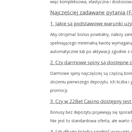
więc kompleksowa, elastyczna i dostosowa
Najczęściej zadawane pytania (
1. Jakie są podstawowe warunki uz
Aby otrzymać bonus powitalny, należy za
spełniającego minimalną kwotę wymaganą 
automatycznie lub po aktywacji zgodnie z
2. Czy darmowe spiny są dostępne d
Darmowe spiny najczęściej są częścią bo
złożeniu pierwszego depozytu. Ich liczba i
promocji.
3. Czy w 22Bet Casino dostępny jes
Bonusy bez depozytu pojawiają się sporady
Nie jest to standardowa oferta, ale warto ś
4. Jak długo trzeba spełnić warunki