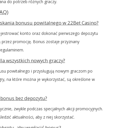
na do potrzeb różnych graczy.
FAQ)
yskania bonusu powitalnego w 22Bet Casino?
rejestrować konto oraz dokonać pierwszego depozytu
przez promocję. Bonus zostaje przyznany
 regulaminem.
la wszystkich nowych graczy?
nusu powitalnego i przysługują nowym graczom po
 gry, na które można je wykorzystać, są określone w
t bonus bez depozytu?
cznie, zwykle podczas specjalnych akcji promocyjnych.
ledzić aktualności, aby z niej skorzystać.
 obrotu, aby wypłacić bonus?