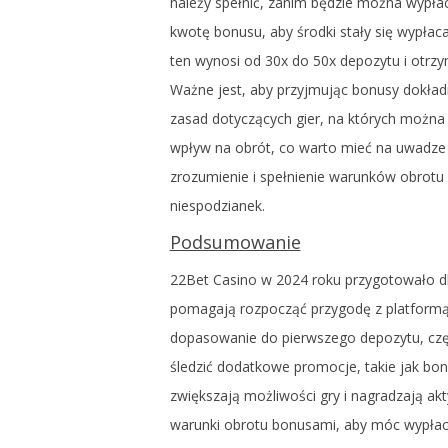
należy spełnić, zanim będzie można wypłaci
kwotę bonusu, aby środki stały się wypła
ten wynosi od 30x do 50x depozytu i otrzy
Ważne jest, aby przyjmując bonusy dokładn
zasad dotyczących gier, na których można
wpływ na obrót, co warto mieć na uwadze
zrozumienie i spełnienie warunków obrotu 
niespodzianek.
Podsumowanie
22Bet Casino w 2024 roku przygotowało dl
pomagają rozpocząć przygodę z platformą
dopasowanie do pierwszego depozytu, cz
śledzić dodatkowe promocje, takie jak bon
zwiększają możliwości gry i nagradzają ak
warunki obrotu bonusami, aby móc wypłac