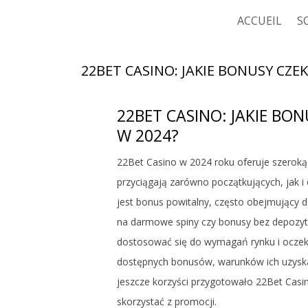
ACCUEIL
S
C
22BET CASINO: JAKIE BONUSY CZE
C
22BET CASINO: JAKIE BO
C
W 2024?
C
22Bet Casino w 2024 roku oferuje szeroką
przyciągają zarówno początkujących, ja
jest bonus powitalny, często obejmujący d
na darmowe spiny czy bonusy bez depozytu
dostosować się do wymagań rynku i oczeki
dostępnych bonusów, warunków ich uzyskan
jeszcze korzyści przygotowało 22Bet Casi
skorzystać z promocji.