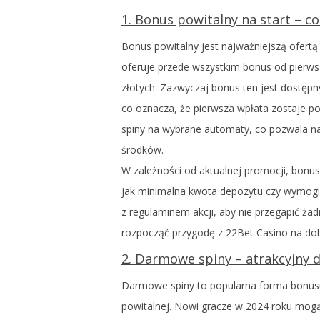
1. Bonus powitalny na start – c
Bonus powitalny jest najważniejszą ofert
oferuje przede wszystkim bonus od pierwsz
złotych. Zazwyczaj bonus ten jest dostę
co oznacza, że pierwsza wpłata zostaje 
spiny na wybrane automaty, co pozwala na
środków.
W zależności od aktualnej promocji, bonus
jak minimalna kwota depozytu czy wymogi
z regulaminem akcji, aby nie przegapić ża
rozpocząć przygodę z 22Bet Casino na d
2. Darmowe spiny – atrakcyjny 
Darmowe spiny to popularna forma bonusu,
powitalnej. Nowi gracze w 2024 roku mog