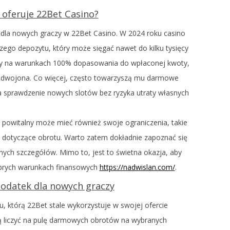
o oferuje 22Bet Casino?
ą dla nowych graczy w 22Bet Casino. W 2024 roku casino
ego depozytu, który może sięgać nawet do kilku tysięcy
pny na warunkach 100% dopasowania do wpłaconej kwoty,
podwojona. Co więcej, często towarzyszą mu darmowe
 sprawdzenie nowych slotów bez ryzyka utraty własnych
 powitalny może mieć również swoje ograniczenia, takie
 dotyczące obrotu. Warto zatem dokładnie zapoznać się
dnych szczegółów. Mimo to, jest to świetna okazja, aby
obrych warunkach finansowych
https://nadwislan.com/
.
dodatek dla nowych graczy
 którą 22Bet stale wykorzystuje w swojej ofercie
ą liczyć na pulę darmowych obrotów na wybranych