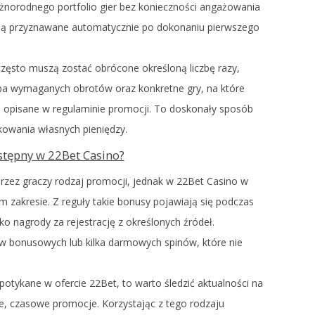
żnorodnego portfolio gier bez konieczności angażowania
 są przyznawane automatycznie po dokonaniu pierwszego
ęsto muszą zostać obrócone określoną liczbę razy,
ba wymaganych obrotów oraz konkretne gry, na które
 opisane w regulaminie promocji. To doskonały sposób
kowania własnych pieniędzy.
ostępny w 22Bet Casino?
zez graczy rodzaj promocji, jednak w 22Bet Casino w
 zakresie. Z reguły takie bonusy pojawiają się podczas
o nagrody za rejestrację z określonych źródeł.
ów bonusowych lub kilka darmowych spinów, które nie
potykane w ofercie 22Bet, to warto śledzić aktualności na
owe, czasowe promocje. Korzystając z tego rodzaju