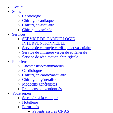
Accueil
Soins
Cardiologie
Chirurgie cardiaque
Chirurgie vasculaire
Chirurgie viscérale
Services
SERVICE DE CARDIOLOGIE
INTERVENTIONNELLE
Service de chirurgie cardiaque et vasculaire
Service de chirurgie viscérale et générale
Service de réanimation chirurgicale
Praticiens
Anesthésiste-réanimateurs
Cardiologue
Chirurgien cardiovasculaire
Chirurgien généraliste
Médecins généralistes
Praticiens conventionnés
Votre séjour
Se rendre à la clinique
Hôtellerie
Formalités
Patients assurés CNAS