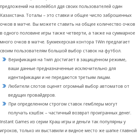
предложений на волейбол ддя своих пользователей один
Казахстана. Тоталы – это ставки и общее число заброшенных
очков в матче. Вы можете ставить на общее количество очков
в одного половине игры также четверти, а также на суммарное
много очков в матче. Букмекерская контора 1Win предлагает
своим пользователям большой выбор ставок на футбол.
Верификация на 1win достигает в защищённом режиме,
ваши данные предназначенные исключительно для
идентификации и не передаются третьим лицам.
Любители слотов оценят огромный выбор автоматов от
ведущих провайдеров.
При определенном строгом ставок гемблеры могут
получать кэшбэк – частичный возврат проигранных денег.
Instant Games из серии Краш игры и деньги так популярны у
игроков, только их выставили и видное место же шапке главной