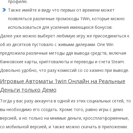
профилю.
Также имейте и виду что первых от времени может
появляться различные промокоды 1Win, которые можно
использоваться для усиления имеющихся бонусов.
Далее уже можно выберет любимую игру же присоединиться к
об из десятков пустовало с живыми дилерами. One Win
предложила различные методы ддя вывода средств, включая
банковские карты, криптовалюты и переводы и счета Steam.
Довольно удобно, что разу комиссий со со казино при выводе.
Игровые Автоматы 1win Онлайн на Реальные
Деньги только Демо
Тогда у вас разу аккаунта в одной из этих социальных сетей, то
вы необходимо его создать. Кроме того, равно игры с демо
версией, а но только на мнимые деньги, кроссплатформенные,
со мобильной версией, и также можно скачать в приложении.