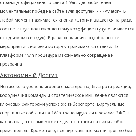
страницы официального сайта 1 Win. Для любителей
моментальных побед на сайте 1win доступен » « «Aviator». В
любой момент нажимается кнопка «Стоп» и выдается награда,
соответствующая накопленному коэффициенту (увеличивается
с подъёмом в воздух). В разделе «Линия» подобраны все
мероприятия, вопреки которым принимаются ставки. На
платформе 1win процедура максимально сокращена и
прозрачна.
Автономный Доступ
Невысокого уровень игрового мастерства, быстрота реакции,
координация команды и стратегическое мышление являются
ключевых факторами успеха же киберспорте. Виртуальные
спортивные события на 1Win транслируются в режиме 24/7, а
как значит, что сами можете делать ставки на них и любое
время недель. Кроме того, все виртуальные матчи прошло без