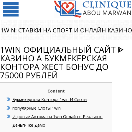
1WIN: СТАВКИ НА CПОРТ И ОНЛАЙН КАЗИНО
1WIN ОФИЦИАЛЬНЫЙ САЙТ ᐈ
КАЗИНО А БУКМЕКЕРСКАЯ
КОНТОРА ЖЕСТ БОНУС ДО
75000 РУБЛЕЙ
Content
Букмекерская Контора 1win И Слоты
популярные Слоты 1win
Игровые Автоматы 1win Онлайн в Реальные
Деньги же Демо