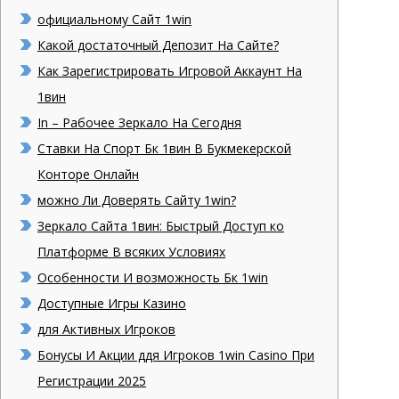
официальному Сайт 1win
Какой достаточный Депозит На Сайте?
Как Зарегистрировать Игровой Аккаунт На
1вин
In – Рабочее Зеркало На Сегодня
Ставки На Спорт Бк 1вин В Букмекерской
Конторе Онлайн
можно Ли Доверять Сайту 1win?
Зеркало Сайта 1вин: Быстрый Доступ ко
Платформе В всяких Условиях
Особенности И возможность Бк 1win
Доступные Игры Казино
для Активных Игроков
Бонусы И Акции ддя Игроков 1win Casino При
Регистрации 2025