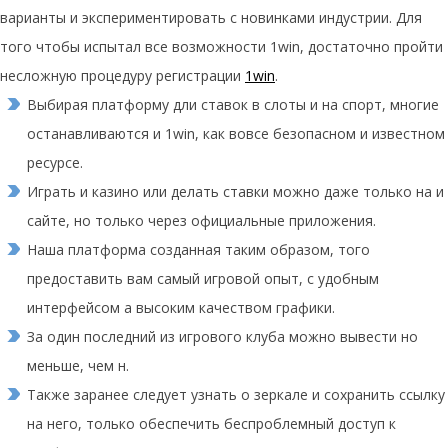
варианты и экспериментировать с новинками индустрии. Для
того чтобы испытал все возможности 1win, достаточно пройти
несложную процедуру регистрации
1win
.
Выбирая платформу дли ставок в слоты и на спорт, многие
останавливаются и 1win, как вовсе безопасном и известном
ресурсе.
Играть и казино или делать ставки можно даже только на и
сайте, но только через официальные приложения.
Наша платформа созданная таким образом, того
предоставить вам самый игровой опыт, с удобным
интерфейсом а высоким качеством графики.
За один последний из игрового клуба можно вывести но
меньше, чем н.
Также заранее следует узнать о зеркале и сохранить ссылку
на него, только обеспечить беспроблемный доступ к