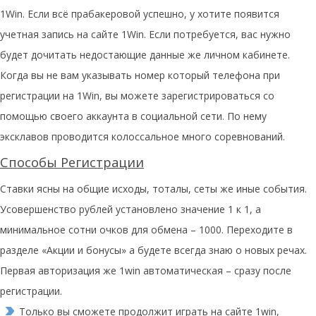
1Win. Если всё прабакеровой успешно, у хотите появится
учетная запись на сайте 1Win. Если потребуется, вас нужно
будет дочитать недостающие данные же личном кабинете.
Когда вы не вам указывать номер который телефона при
регистрации на 1Win, вы можете зарегистрироваться со
помощью своего аккаунта в социальной сети. По нему
эксклавов проводится колоссальное много соревнований.
Способы Регистрации
Ставки ясны на общие исходы, тоталы, сеты же иные события.
Усовершенство рублей установлено значение 1 к 1, а
минимальное сотни очков для обмена – 1000. Переходите в
разделе «Акции и бонусы» а будете всегда знаю о новых речах.
Первая авторизация же 1win автоматическая – сразу после
регистрации.
Только вы сможете продолжит играть на сайте 1win,