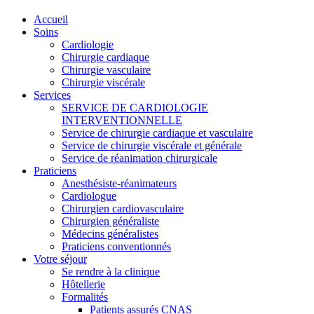
Accueil
Soins
Cardiologie
Chirurgie cardiaque
Chirurgie vasculaire
Chirurgie viscérale
Services
SERVICE DE CARDIOLOGIE
INTERVENTIONNELLE
Service de chirurgie cardiaque et vasculaire
Service de chirurgie viscérale et générale
Service de réanimation chirurgicale
Praticiens
Anesthésiste-réanimateurs
Cardiologue
Chirurgien cardiovasculaire
Chirurgien généraliste
Médecins généralistes
Praticiens conventionnés
Votre séjour
Se rendre à la clinique
Hôtellerie
Formalités
Patients assurés CNAS