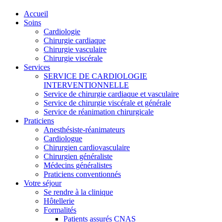
Accueil
Soins
Cardiologie
Chirurgie cardiaque
Chirurgie vasculaire
Chirurgie viscérale
Services
SERVICE DE CARDIOLOGIE
INTERVENTIONNELLE
Service de chirurgie cardiaque et vasculaire
Service de chirurgie viscérale et générale
Service de réanimation chirurgicale
Praticiens
Anesthésiste-réanimateurs
Cardiologue
Chirurgien cardiovasculaire
Chirurgien généraliste
Médecins généralistes
Praticiens conventionnés
Votre séjour
Se rendre à la clinique
Hôtellerie
Formalités
Patients assurés CNAS