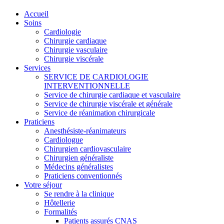
Accueil
Soins
Cardiologie
Chirurgie cardiaque
Chirurgie vasculaire
Chirurgie viscérale
Services
SERVICE DE CARDIOLOGIE
INTERVENTIONNELLE
Service de chirurgie cardiaque et vasculaire
Service de chirurgie viscérale et générale
Service de réanimation chirurgicale
Praticiens
Anesthésiste-réanimateurs
Cardiologue
Chirurgien cardiovasculaire
Chirurgien généraliste
Médecins généralistes
Praticiens conventionnés
Votre séjour
Se rendre à la clinique
Hôtellerie
Formalités
Patients assurés CNAS