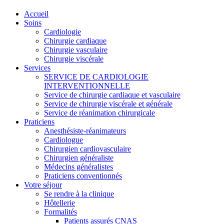
Accueil
Soins
Cardiologie
Chirurgie cardiaque
Chirurgie vasculaire
Chirurgie viscérale
Services
SERVICE DE CARDIOLOGIE
INTERVENTIONNELLE
Service de chirurgie cardiaque et vasculaire
Service de chirurgie viscérale et générale
Service de réanimation chirurgicale
Praticiens
Anesthésiste-réanimateurs
Cardiologue
Chirurgien cardiovasculaire
Chirurgien généraliste
Médecins généralistes
Praticiens conventionnés
Votre séjour
Se rendre à la clinique
Hôtellerie
Formalités
Patients assurés CNAS