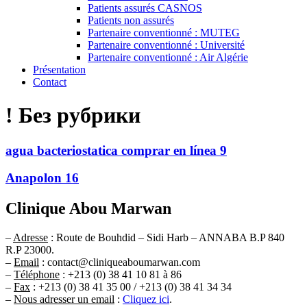
Patients assurés CASNOS
Patients non assurés
Partenaire conventionné : MUTEG
Partenaire conventionné : Université
Partenaire conventionné : Air Algérie
Présentation
Contact
! Без рубрики
agua bacteriostatica comprar en línea 9
Anapolon 16
Clinique Abou Marwan
–
Adresse
: Route de Bouhdid – Sidi Harb – ANNABA B.P 840
R.P 23000.
–
Email
: contact@cliniqueaboumarwan.com
–
Téléphone
: +213 (0) 38 41 10 81 à 86
–
Fax
: +213 (0) 38 41 35 00 / +213 (0) 38 41 34 34
–
Nous adresser un email
:
Cliquez ici
.