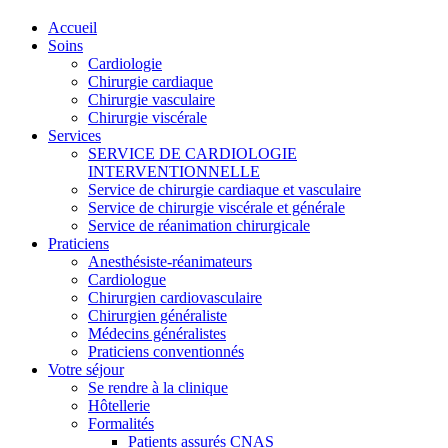
Accueil
Soins
Cardiologie
Chirurgie cardiaque
Chirurgie vasculaire
Chirurgie viscérale
Services
SERVICE DE CARDIOLOGIE
INTERVENTIONNELLE
Service de chirurgie cardiaque et vasculaire
Service de chirurgie viscérale et générale
Service de réanimation chirurgicale
Praticiens
Anesthésiste-réanimateurs
Cardiologue
Chirurgien cardiovasculaire
Chirurgien généraliste
Médecins généralistes
Praticiens conventionnés
Votre séjour
Se rendre à la clinique
Hôtellerie
Formalités
Patients assurés CNAS