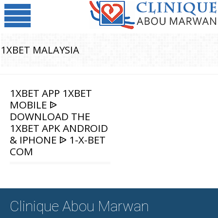
1XBET MALAYSIA
1XBET APP 1XBET
MOBILE ᐉ
DOWNLOAD THE
1XBET APK ANDROID
& IPHONE ᐉ 1-X-BET
COM
Clinique Abou Marwan