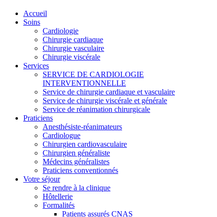
Accueil
Soins
Cardiologie
Chirurgie cardiaque
Chirurgie vasculaire
Chirurgie viscérale
Services
SERVICE DE CARDIOLOGIE
INTERVENTIONNELLE
Service de chirurgie cardiaque et vasculaire
Service de chirurgie viscérale et générale
Service de réanimation chirurgicale
Praticiens
Anesthésiste-réanimateurs
Cardiologue
Chirurgien cardiovasculaire
Chirurgien généraliste
Médecins généralistes
Praticiens conventionnés
Votre séjour
Se rendre à la clinique
Hôtellerie
Formalités
Patients assurés CNAS