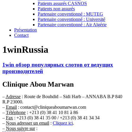
Patients assurés CASNOS
Patients non assurés
Partenaire conventionné : MUTEG
Partenaire conventionné : Université
Partenaire conventionné : Air Algérie
Présentation
Contact
1winRussia
1win обзор популярных слотов от ведущих
производителей
Clinique Abou Marwan
–
Adresse
: Route de Bouhdid – Sidi Harb – ANNABA B.P 840
R.P 23000.
–
Email
: contact@cliniqueaboumarwan.com
–
Téléphone
: +213 (0) 38 41 10 81 à 86
–
Fax
: +213 (0) 38 41 35 00 / +213 (0) 38 41 34 34
–
Nous adresser un email
:
Cliquez ici
.
–
Nous suivre sur
: